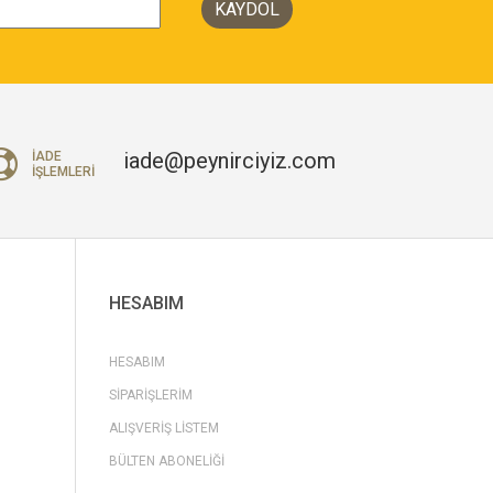
KAYDOL
iade@peynirciyiz.com
İADE
İŞLEMLERI
HESABIM
HESABIM
SIPARIŞLERIM
ALIŞVERIŞ LISTEM
BÜLTEN ABONELIĞI