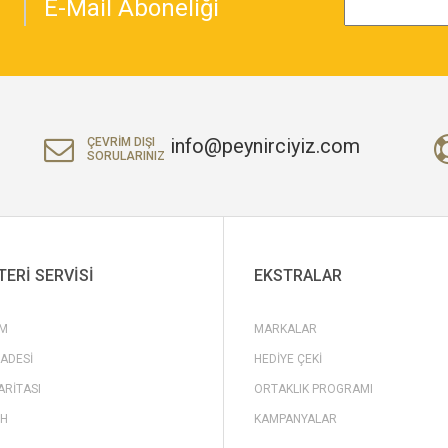
E-Mail Aboneliği
7
info@peynirciyiz.com
ÇEVRIM DIŞI
SORULARINIZ
ERI SERVISI
EKSTRALAR
IM
MARKALAR
İADESI
HEDIYE ÇEKI
ARITASI
ORTAKLIK PROGRAMI
H
KAMPANYALAR