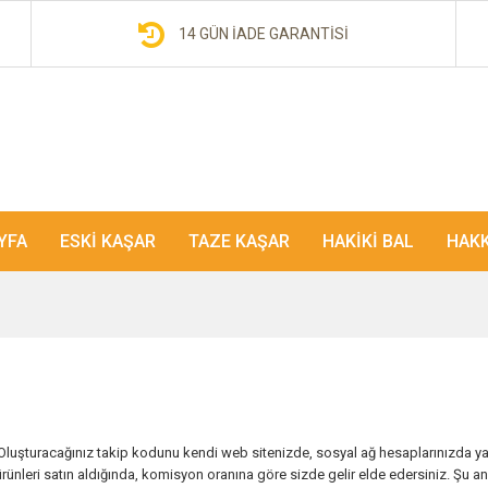
14 GÜN İADE GARANTISI
YFA
ESKI KAŞAR
TAZE KAŞAR
HAKIKI BAL
HAKK
Oluşturacağınız takip kodunu kendi web sitenizde, sosyal ağ hesaplarınızda ya d
rünleri satın aldığında, komisyon oranına göre sizde gelir elde edersiniz. Şu a