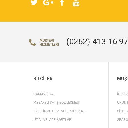
(0262) 413 16 9
MÜŞTERI
HIZMETLERI
BILGILER
MÜŞT
HAKKIMIZDA
İLETIŞ
MESAFELI SATIŞ SÖZLEŞMESI
ÜRÜN 
GIZLILIK VE GÜVENLIK POLITIKASI
SITE H
İPTAL VE İADE ŞARTLARI
SEARC